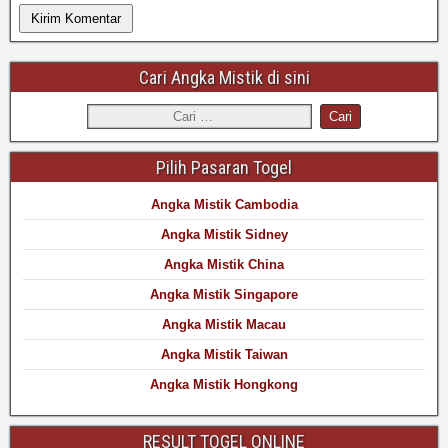
Cari Angka Mistik di sini
Pilih Pasaran Togel
Angka Mistik Cambodia
Angka Mistik Sidney
Angka Mistik China
Angka Mistik Singapore
Angka Mistik Macau
Angka Mistik Taiwan
Angka Mistik Hongkong
RESULT TOGEL ONLINE