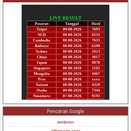
Pencarian Google
wordpress
orthopuzzle store