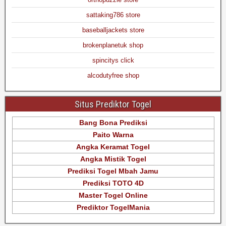
sattaking786 store
baseballjackets store
brokenplanetuk shop
spincitys click
alcodutyfree shop
Situs Prediktor Togel
Bang Bona Prediksi
Paito Warna
Angka Keramat Togel
Angka Mistik Togel
Prediksi Togel Mbah Jamu
Prediksi TOTO 4D
Master Togel Online
Prediktor TogelMania