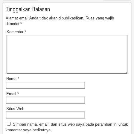
Tinggalkan Balasan
Alamat email Anda tidak akan dipublikasikan.
Ruas yang wajib
ditandai
*
Komentar
*
Nama
*
Email
*
Situs Web
Simpan nama, email, dan situs web saya pada peramban ini untuk
komentar saya berikutnya.