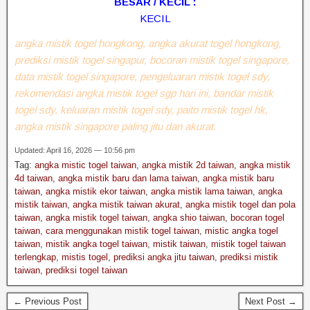
BESAR / KECIL :
KECIL
angka mistik togel hongkong, angka akurat togel hongkong,
prediksi mistik togel singapur, bocoran mistik togel singapore,
data mistik togel singapore, pengeluaran mistik togel sdy,
rekomendasi angka mistik togel sgp hari ini, bandar mistik
togel sdy, keluaran mistik togel sdy, paito mistik togel hk,
angka mistik singapore paling jitu dan akurat.
Updated: April 16, 2026 — 10:56 pm
Tag:
angka mistic togel taiwan
,
angka mistik 2d taiwan
,
angka mistik
4d taiwan
,
angka mistik baru dan lama taiwan
,
angka mistik baru
taiwan
,
angka mistik ekor taiwan
,
angka mistik lama taiwan
,
angka
mistik taiwan
,
angka mistik taiwan akurat
,
angka mistik togel dan pola
taiwan
,
angka mistik togel taiwan
,
angka shio taiwan
,
bocoran togel
taiwan
,
cara menggunakan mistik togel taiwan
,
mistic angka togel
taiwan
,
mistik angka togel taiwan
,
mistik taiwan
,
mistik togel taiwan
terlengkap
,
mistis togel
,
prediksi angka jitu taiwan
,
prediksi mistik
taiwan
,
prediksi togel taiwan
← Previous Post
Next Post →