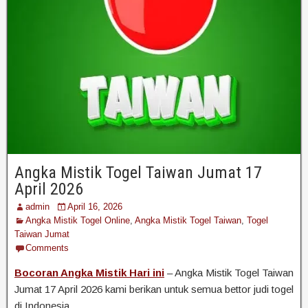
Angka Mistik Togel Taiwan Jumat 17
April 2026
admin
April 16, 2026
Angka Mistik Togel Online
,
Angka Mistik Togel Taiwan
,
Togel
Taiwan Jumat
Comments
Bocoran Angka Mistik Hari ini
– Angka Mistik Togel Taiwan
Jumat 17 April 2026 kami berikan untuk semua bettor judi togel
di Indonesia.