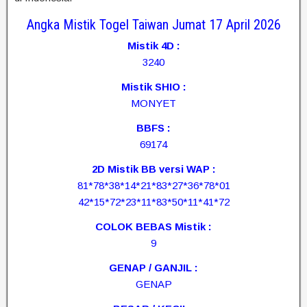
Angka Mistik Togel Taiwan Jumat 17 April 2026
Mistik 4D :
3240
Mistik SHIO :
MONYET
BBFS :
69174
2D Mistik BB versi WAP :
81*78*38*14*21*83*27*36*78*01
42*15*72*23*11*83*50*11*41*72
COLOK BEBAS Mistik :
9
GENAP / GANJIL :
GENAP