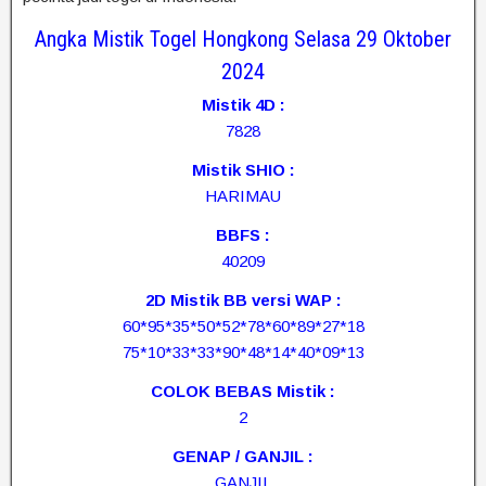
Angka Mistik Togel Hongkong Selasa 29 Oktober
2024
Mistik 4D :
7828
Mistik SHIO :
HARIMAU
BBFS :
40209
2D Mistik BB versi WAP :
60*95*35*50*52*78*60*89*27*18
75*10*33*33*90*48*14*40*09*13
COLOK BEBAS Mistik :
2
GENAP / GANJIL :
GANJIL