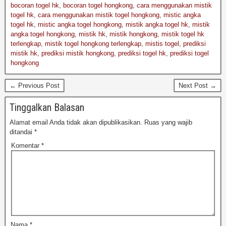
bocoran togel hk
,
bocoran togel hongkong
,
cara menggunakan mistik
togel hk
,
cara menggunakan mistik togel hongkong
,
mistic angka
togel hk
,
mistic angka togel hongkong
,
mistik angka togel hk
,
mistik
angka togel hongkong
,
mistik hk
,
mistik hongkong
,
mistik togel hk
terlengkap
,
mistik togel hongkong terlengkap
,
mistis togel
,
prediksi
mistik hk
,
prediksi mistik hongkong
,
prediksi togel hk
,
prediksi togel
hongkong
← Previous Post
Next Post →
Tinggalkan Balasan
Alamat email Anda tidak akan dipublikasikan.
Ruas yang wajib
ditandai
*
Komentar
*
Nama
*