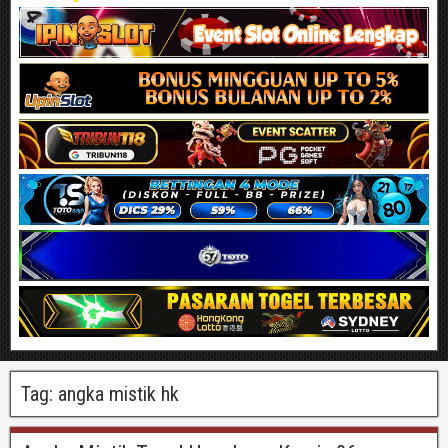
Tag:
angka mistik hk