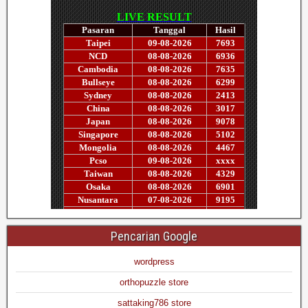
Pencarian Google
wordpress
orthopuzzle store
sattaking786 store