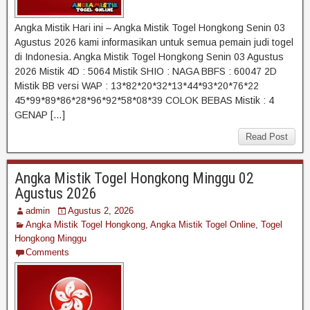
Angka Mistik Hari ini – Angka Mistik Togel Hongkong Senin 03
Agustus 2026 kami informasikan untuk semua pemain judi togel
di Indonesia. Angka Mistik Togel Hongkong Senin 03 Agustus
2026 Mistik 4D : 5064 Mistik SHIO : NAGA BBFS : 60047 2D
Mistik BB versi WAP : 13*82*20*32*13*44*93*20*76*22
45*99*89*86*28*96*92*58*08*39 COLOK BEBAS Mistik : 4
GENAP […]
Read Post
Angka Mistik Togel Hongkong Minggu 02
Agustus 2026
admin
Agustus 2, 2026
Angka Mistik Togel Hongkong
,
Angka Mistik Togel Online
,
Togel
Hongkong Minggu
Comments