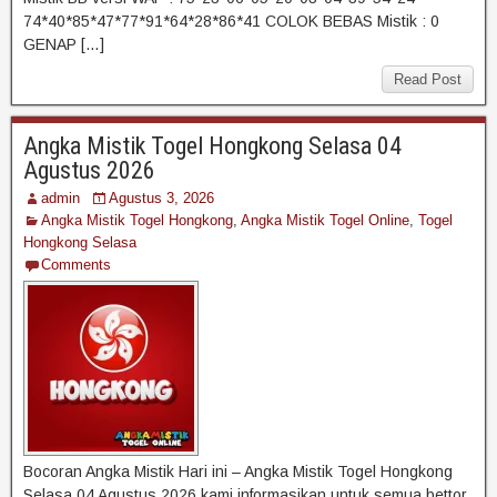
74*40*85*47*77*91*64*28*86*41 COLOK BEBAS Mistik : 0
GENAP […]
Read Post
Angka Mistik Togel Hongkong Selasa 04
Agustus 2026
admin
Agustus 3, 2026
Angka Mistik Togel Hongkong
,
Angka Mistik Togel Online
,
Togel
Hongkong Selasa
Comments
Bocoran Angka Mistik Hari ini – Angka Mistik Togel Hongkong
Selasa 04 Agustus 2026 kami informasikan untuk semua bettor