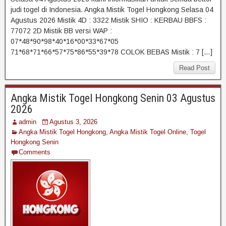
judi togel di Indonesia. Angka Mistik Togel Hongkong Selasa 04
Agustus 2026 Mistik 4D : 3322 Mistik SHIO : KERBAU BBFS :
77072 2D Mistik BB versi WAP :
07*48*90*98*40*16*00*33*67*05
71*68*71*66*57*75*86*55*39*78 COLOK BEBAS Mistik : 7 […]
Read Post
Angka Mistik Togel Hongkong Senin 03 Agustus
2026
admin
Agustus 3, 2026
Angka Mistik Togel Hongkong
,
Angka Mistik Togel Online
,
Togel
Hongkong Senin
Comments