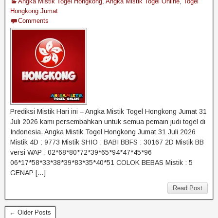
Angka Mistik Togel Hongkong
,
Angka Mistik Togel Online
,
Togel
Hongkong Jumat
Comments
Prediksi Mistik Hari ini – Angka Mistik Togel Hongkong Jumat 31
Juli 2026 kami persembahkan untuk semua pemain judi togel di
Indonesia. Angka Mistik Togel Hongkong Jumat 31 Juli 2026
Mistik 4D : 9773 Mistik SHIO : BABI BBFS : 30167 2D Mistik BB
versi WAP : 02*68*80*72*39*65*94*47*45*96
06*17*58*33*38*39*83*35*40*51 COLOK BEBAS Mistik : 5
GENAP […]
Read Post
← Older Posts