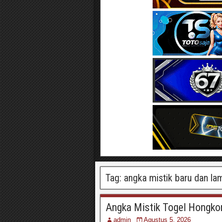
Tag:
angka mistik baru dan l
Angka Mistik Togel Hongk
admin
Agustus 5, 2026