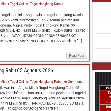
Mistik Togel Online
,
Togel Hongkong Kamis
k Togel Hari ini – Angka Mistik Togel Hongkong Kamis
 2026 kami informasikan untuk semua pecinta judi
ndonesia. Angka Mistik Togel Hongkong Kamis 06
26 Mistik 4D : 8298 Mistik SHIO : KUDA BBFS : 22730
 BB versi WAP : 47*39*96*84*22*82*63*86*57*07
86*82*02*62*35*50*83 COLOK BEBAS Mistik : 8 […]
Read Post
ng Rabu 05 Agustus 2026
Mistik Togel Online
,
Togel Hongkong Rabu
Comments
ik Hari ini – Angka Mistik Togel Hongkong Rabu 05
26 kami informasikan untuk semua pecinta judi togel di
. Angka Mistik Togel Hongkong Rabu 05 Agustus 2026
: 4473 Mistik SHIO : HARIMAU BBFS : 25783 2D Mistik
WAP : 75*23*06*05*20*03*04*39*54*24