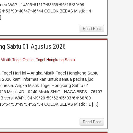
 versi WAP : 14*05*61*17*83*59*96*18*39*99
24*53*99*40*47*46*44 COLOK BEBAS Mistik : 4
]
Read Post
ng Sabtu 01 Agustus 2026
Mistik Togel Online
,
Togel Hongkong Sabtu
k Togel Hari ini – Angka Mistik Togel Hongkong Sabtu
 2026 kami informasikan untuk semua pecinta judi
ndonesia. Angka Mistik Togel Hongkong Sabtu 01
26 Mistik 4D : 0240 Mistik SHIO : NAGA BBFS : 76707
 BB versi WAP : 94*49*20*59*62*05*03*64*68*89
15*64*53*49*54*52*34 COLOK BEBAS Mistik : 1 […]
Read Post