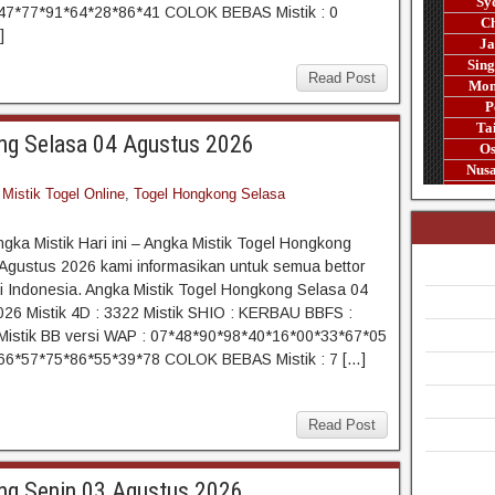
47*77*91*64*28*86*41 COLOK BEBAS Mistik : 0
]
Read Post
ng Selasa 04 Agustus 2026
Mistik Togel Online
,
Togel Hongkong Selasa
gka Mistik Hari ini – Angka Mistik Togel Hongkong
Agustus 2026 kami informasikan untuk semua bettor
 di Indonesia. Angka Mistik Togel Hongkong Selasa 04
26 Mistik 4D : 3322 Mistik SHIO : KERBAU BBFS :
Mistik BB versi WAP : 07*48*90*98*40*16*00*33*67*05
66*57*75*86*55*39*78 COLOK BEBAS Mistik : 7 […]
Read Post
ng Senin 03 Agustus 2026