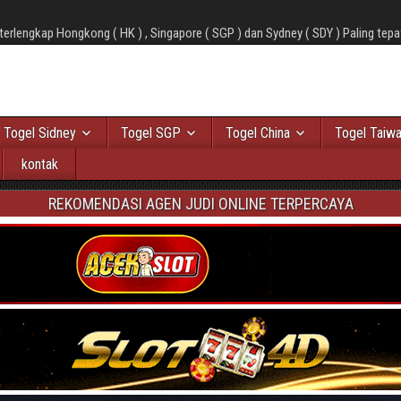
terlengkap Hongkong ( HK ) , Singapore ( SGP ) dan Sydney ( SDY ) Paling tepa
Togel Sidney
Togel SGP
Togel China
Togel Taiw
kontak
REKOMENDASI AGEN JUDI ONLINE TERPERCAYA