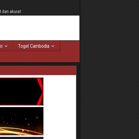
t dan akurat
an
Togel Cambodia