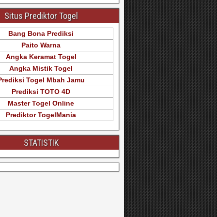
Situs Prediktor Togel
Bang Bona Prediksi
Paito Warna
Angka Keramat Togel
Angka Mistik Togel
Prediksi Togel Mbah Jamu
Prediksi TOTO 4D
Master Togel Online
Prediktor TogelMania
STATISTIK