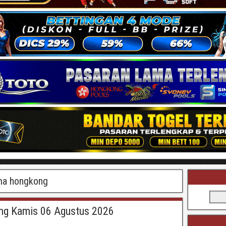
ama hongkong
ong Kamis 06 Agustus 2026