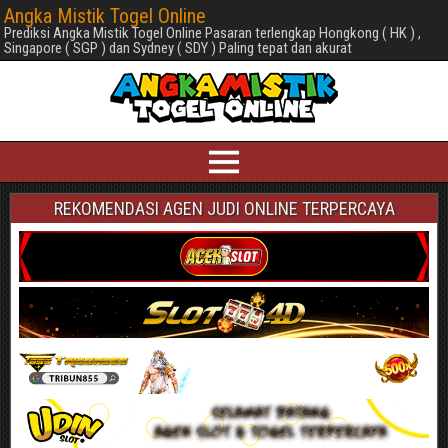
Angka Mistik Togel Online
Prediksi Angka Mistik Togel Online Pasaran terlengkap Hongkong ( HK ) ,
Singapore ( SGP ) dan Sydney ( SDY ) Paling tepat dan akurat
REKOMENDASI AGEN JUDI ONLINE TERPERCAYA