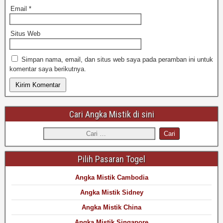
Email
*
Situs Web
Simpan nama, email, dan situs web saya pada peramban ini untuk
komentar saya berikutnya.
Cari Angka Mistik di sini
Pilih Pasaran Togel
Angka Mistik Cambodia
Angka Mistik Sidney
Angka Mistik China
Angka Mistik Singapore