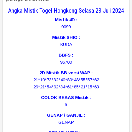
Angka Mistik Togel Hongkong Selasa 23 Juli 2024
Mistik 4D :
9099
Mistik SHIO :
KUDA
BBFS :
96700
2D Mistik BB versi WAP :
21*10*73*32*40*80*48*55*57*62
29*21*54*92*34*61*85*21*15*63
COLOK BEBAS Mistik :
5
GENAP / GANJIL :
GENAP