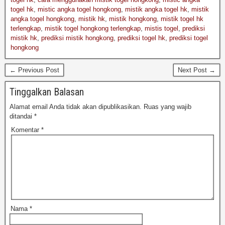
togel hk
,
mistic angka togel hongkong
,
mistik angka togel hk
,
mistik
angka togel hongkong
,
mistik hk
,
mistik hongkong
,
mistik togel hk
terlengkap
,
mistik togel hongkong terlengkap
,
mistis togel
,
prediksi
mistik hk
,
prediksi mistik hongkong
,
prediksi togel hk
,
prediksi togel
hongkong
← Previous Post
Next Post →
Tinggalkan Balasan
Alamat email Anda tidak akan dipublikasikan.
Ruas yang wajib
ditandai
*
Komentar
*
Nama
*