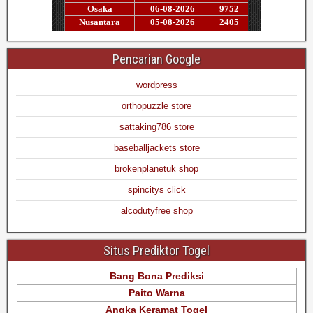
Pencarian Google
wordpress
orthopuzzle store
sattaking786 store
baseballjackets store
brokenplanetuk shop
spincitys click
alcodutyfree shop
Situs Prediktor Togel
Bang Bona Prediksi
Paito Warna
Angka Keramat Togel