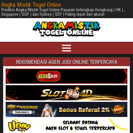
Angka Mistik Togel Online
Prediksi Angka Mistik Togel Online Pasaran terlengkap Hongkong ( HK ) ,
Singapore ( SGP ) dan Sydney ( SDY ) Paling tepat dan akurat
REKOMENDASI AGEN JUDI ONLINE TERPERCAYA