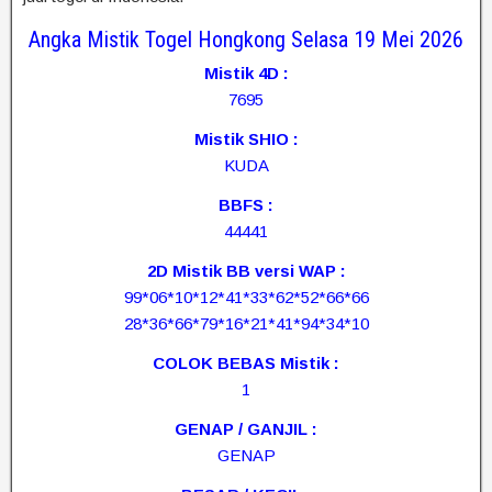
Angka Mistik Togel Hongkong Selasa 19 Mei 2026
Mistik 4D :
7695
Mistik SHIO :
KUDA
BBFS :
44441
2D Mistik BB versi WAP :
99*06*10*12*41*33*62*52*66*66
28*36*66*79*16*21*41*94*34*10
COLOK BEBAS Mistik :
1
GENAP / GANJIL :
GENAP