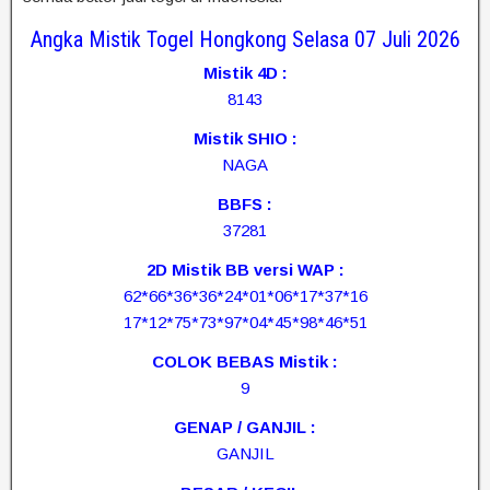
Angka Mistik Togel Hongkong Selasa 07 Juli 2026
Mistik 4D :
8143
Mistik SHIO :
NAGA
BBFS :
37281
2D Mistik BB versi WAP :
62*66*36*36*24*01*06*17*37*16
17*12*75*73*97*04*45*98*46*51
COLOK BEBAS Mistik :
9
GENAP / GANJIL :
GANJIL