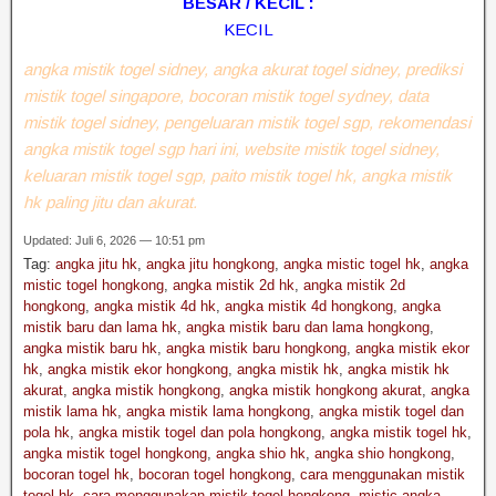
BESAR / KECIL :
KECIL
angka mistik togel sidney, angka akurat togel sidney, prediksi
mistik togel singapore, bocoran mistik togel sydney, data
mistik togel sidney, pengeluaran mistik togel sgp, rekomendasi
angka mistik togel sgp hari ini, website mistik togel sidney,
keluaran mistik togel sgp, paito mistik togel hk, angka mistik
hk paling jitu dan akurat.
Updated: Juli 6, 2026 — 10:51 pm
Tag:
angka jitu hk
,
angka jitu hongkong
,
angka mistic togel hk
,
angka
mistic togel hongkong
,
angka mistik 2d hk
,
angka mistik 2d
hongkong
,
angka mistik 4d hk
,
angka mistik 4d hongkong
,
angka
mistik baru dan lama hk
,
angka mistik baru dan lama hongkong
,
angka mistik baru hk
,
angka mistik baru hongkong
,
angka mistik ekor
hk
,
angka mistik ekor hongkong
,
angka mistik hk
,
angka mistik hk
akurat
,
angka mistik hongkong
,
angka mistik hongkong akurat
,
angka
mistik lama hk
,
angka mistik lama hongkong
,
angka mistik togel dan
pola hk
,
angka mistik togel dan pola hongkong
,
angka mistik togel hk
,
angka mistik togel hongkong
,
angka shio hk
,
angka shio hongkong
,
bocoran togel hk
,
bocoran togel hongkong
,
cara menggunakan mistik
togel hk
,
cara menggunakan mistik togel hongkong
,
mistic angka