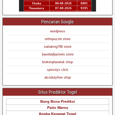
Pencarian Google
wordpress
orthopuzzle store
sattaking786 store
baseballjackets store
brokenplanetuk shop
spincitys click
alcodutyfree shop
Situs Prediktor Togel
Bang Bona Prediksi
Paito Warna
Angka Keramat Togel