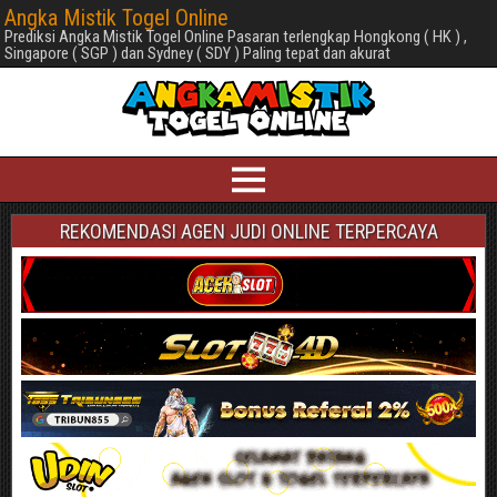
Angka Mistik Togel Online
Prediksi Angka Mistik Togel Online Pasaran terlengkap Hongkong ( HK ) ,
Singapore ( SGP ) dan Sydney ( SDY ) Paling tepat dan akurat
REKOMENDASI AGEN JUDI ONLINE TERPERCAYA