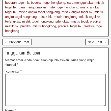
bocoran togel hk
,
bocoran togel hongkong
,
cara menggunakan mistik
togel hk
,
cara menggunakan mistik togel hongkong
,
mistic angka
togel hk
,
mistic angka togel hongkong
,
mistik angka togel hk
,
mistik
angka togel hongkong
,
mistik hk
,
mistik hongkong
,
mistik togel hk
terlengkap
,
mistik togel hongkong terlengkap
,
mistis togel
,
prediksi
mistik hk
,
prediksi mistik hongkong
,
prediksi togel hk
,
prediksi togel
hongkong
← Previous Post
Next Post →
Tinggalkan Balasan
Alamat email Anda tidak akan dipublikasikan.
Ruas yang wajib
ditandai
*
Komentar
*
Nama
*