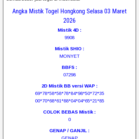
Angka Mistik Togel Hongkong Selasa 03 Maret
2026
Mistik 4D :
9908
Mistik SHIO :
MONYET
BBFS :
07298
2D Mistik BB versi WAP :
69*78*58*58*78*84*98*50*72*35
00*70*68*61*88*04*04*65*21*85
COLOK BEBAS Mistik :
0
GENAP / GANJIL :
GENAP