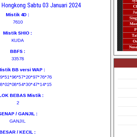
l Hongkong Sabtu 03 Januari 2024
Mistik 4D :
7610
Mistik SHIO :
KUDA
BBFS :
33578
istik BB versi WAP :
59*51*96*57*20*97*76*76
38*02*08*54*30*47*14*15
OK BEBAS Mistik :
2
GENAP / GANJIL :
GANJIL
BESAR / KECIL :