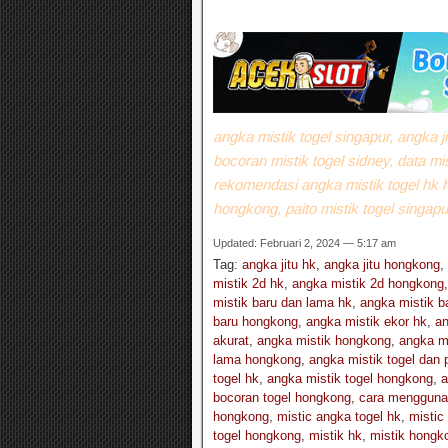
angka mistik togel singapur, angka ji
bocoran mistik togel sidney, data mi
rekomendasi angka mistik togel hk har
hongkong, paito mistik togel singapur
Updated: Februari 2, 2024 — 5:17 am
Tag:
angka jitu hk
,
angka jitu hongkong
,
mistik 2d hk
,
angka mistik 2d hongkong
mistik baru dan lama hk
,
angka mistik b
baru hongkong
,
angka mistik ekor hk
,
an
akurat
,
angka mistik hongkong
,
angka m
lama hongkong
,
angka mistik togel dan 
togel hk
,
angka mistik togel hongkong
,
a
bocoran togel hongkong
,
cara menggunak
hongkong
,
mistic angka togel hk
,
mistic
togel hongkong
,
mistik hk
,
mistik hongk