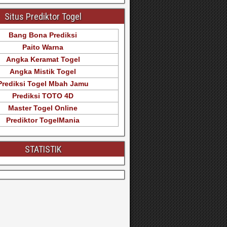
Situs Prediktor Togel
Bang Bona Prediksi
Paito Warna
Angka Keramat Togel
Angka Mistik Togel
Prediksi Togel Mbah Jamu
Prediksi TOTO 4D
Master Togel Online
Prediktor TogelMania
STATISTIK