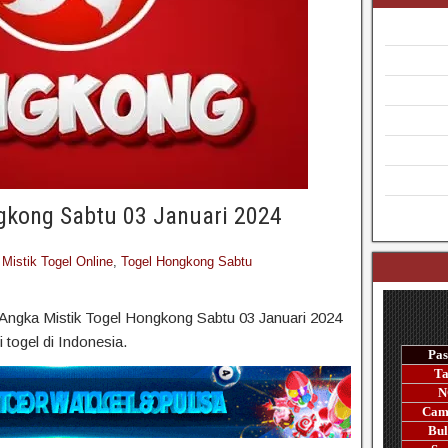
gkong Sabtu 03 Januari 2024
Mistik Togel Online
,
Togel Hongkong Sabtu
Angka Mistik Togel Hongkong Sabtu 03 Januari 2024
 togel di Indonesia.