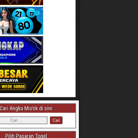
Cari Angka Mistik di sini
Pilih Pasaran Togel