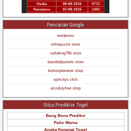
Pencarian Google
wordpress
orthopuzzle store
sattaking786 store
baseballjackets store
brokenplanetuk shop
spincitys click
alcodutyfree shop
Situs Prediktor Togel
Bang Bona Prediksi
Paito Warna
Angka Keramat Togel