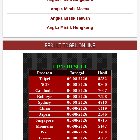
Angka Mistik Macau
Angka Mistik Taiwan
Angka Mistik Hongkong
RESULT TOGEL ONLINE