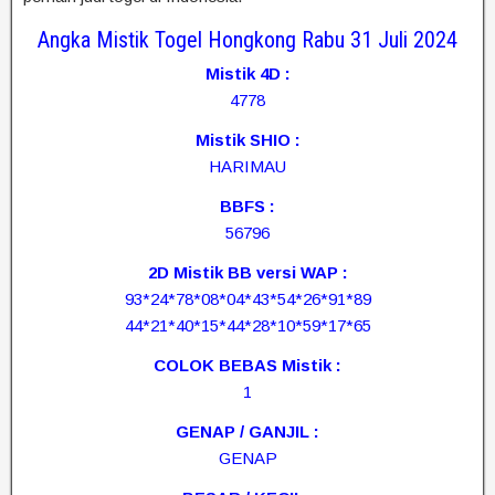
Angka Mistik Togel Hongkong Rabu 31 Juli 2024
Mistik 4D :
4778
Mistik SHIO :
HARIMAU
BBFS :
56796
2D Mistik BB versi WAP :
93*24*78*08*04*43*54*26*91*89
44*21*40*15*44*28*10*59*17*65
COLOK BEBAS Mistik :
1
GENAP / GANJIL :
GENAP