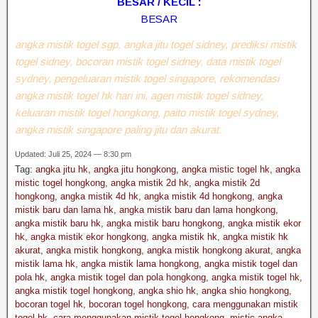
BESAR / KECIL :
BESAR
angka mistik togel sgp, angka jitu togel sidney, prediksi mistik
togel sidney, bocoran mistik togel sidney, data mistik togel
sydney, pengeluaran mistik togel singapore, rekomendasi
angka mistik togel hk hari ini, agen mistik togel sidney,
keluaran mistik togel hongkong, paito mistik togel sydney,
angka mistik singapore paling jitu dan akurat.
Updated: Juli 25, 2024 — 8:30 pm
Tag:
angka jitu hk
,
angka jitu hongkong
,
angka mistic togel hk
,
angka
mistic togel hongkong
,
angka mistik 2d hk
,
angka mistik 2d
hongkong
,
angka mistik 4d hk
,
angka mistik 4d hongkong
,
angka
mistik baru dan lama hk
,
angka mistik baru dan lama hongkong
,
angka mistik baru hk
,
angka mistik baru hongkong
,
angka mistik ekor
hk
,
angka mistik ekor hongkong
,
angka mistik hk
,
angka mistik hk
akurat
,
angka mistik hongkong
,
angka mistik hongkong akurat
,
angka
mistik lama hk
,
angka mistik lama hongkong
,
angka mistik togel dan
pola hk
,
angka mistik togel dan pola hongkong
,
angka mistik togel hk
,
angka mistik togel hongkong
,
angka shio hk
,
angka shio hongkong
,
bocoran togel hk
,
bocoran togel hongkong
,
cara menggunakan mistik
togel hk
,
cara menggunakan mistik togel hongkong
,
mistic angka