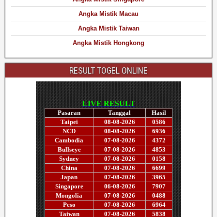
Angka Mistik Macau
Angka Mistik Taiwan
Angka Mistik Hongkong
RESULT TOGEL ONLINE