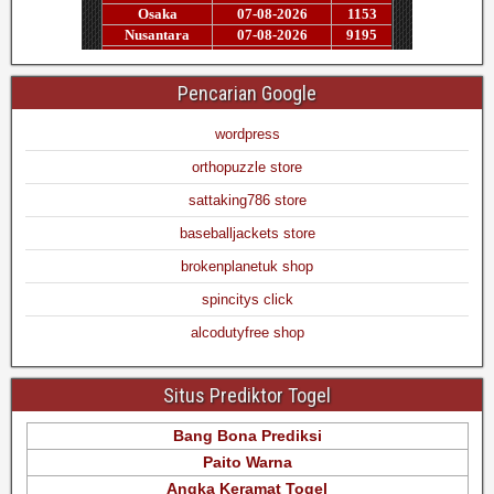
Pencarian Google
wordpress
orthopuzzle store
sattaking786 store
baseballjackets store
brokenplanetuk shop
spincitys click
alcodutyfree shop
Situs Prediktor Togel
Bang Bona Prediksi
Paito Warna
Angka Keramat Togel