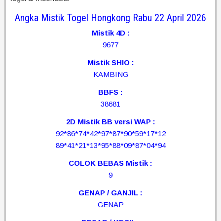
Angka Mistik Togel Hongkong Rabu 22 April 2026
Mistik 4D :
9677
Mistik SHIO :
KAMBING
BBFS :
38681
2D Mistik BB versi WAP :
92*86*74*42*97*87*90*59*17*12
89*41*21*13*95*88*09*87*04*94
COLOK BEBAS Mistik :
9
GENAP / GANJIL :
GENAP