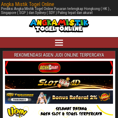
Angka Mistik Togel Online
Prediksi Angka Mistik Togel Online Pasaran terlengkap Hongkong ( HK ) ,
Singapore ( SGP ) dan Sydney ( SDY ) Paling tepat dan akurat
REKOMENDASI AGEN JUDI ONLINE TERPERCAYA