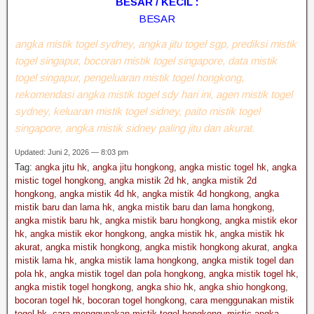
BESAR / KECIL :
BESAR
angka mistik togel sydney, angka jitu togel sgp, prediksi mistik
togel singapur, bocoran mistik togel singapore, data mistik
togel singapur, pengeluaran mistik togel hongkong,
rekomendasi angka mistik togel sdy hari ini, agen mistik togel
sydney, keluaran mistik togel sidney, paito mistik togel
singapore, angka mistik sidney paling jitu dan akurat.
Updated: Juni 2, 2026 — 8:03 pm
Tag:
angka jitu hk
,
angka jitu hongkong
,
angka mistic togel hk
,
angka
mistic togel hongkong
,
angka mistik 2d hk
,
angka mistik 2d
hongkong
,
angka mistik 4d hk
,
angka mistik 4d hongkong
,
angka
mistik baru dan lama hk
,
angka mistik baru dan lama hongkong
,
angka mistik baru hk
,
angka mistik baru hongkong
,
angka mistik ekor
hk
,
angka mistik ekor hongkong
,
angka mistik hk
,
angka mistik hk
akurat
,
angka mistik hongkong
,
angka mistik hongkong akurat
,
angka
mistik lama hk
,
angka mistik lama hongkong
,
angka mistik togel dan
pola hk
,
angka mistik togel dan pola hongkong
,
angka mistik togel hk
,
angka mistik togel hongkong
,
angka shio hk
,
angka shio hongkong
,
bocoran togel hk
,
bocoran togel hongkong
,
cara menggunakan mistik
togel hk
,
cara menggunakan mistik togel hongkong
,
mistic angka