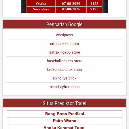
Pencarian Google
wordpress
orthopuzzle store
sattaking786 store
baseballjackets store
brokenplanetuk shop
spincitys click
alcodutyfree shop
Situs Prediktor Togel
Bang Bona Prediksi
Paito Warna
Angka Keramat Togel