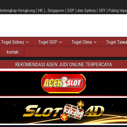
terlengkap Hongkong ( HK ) , Singapore ( SGP ) dan Sydney ( SDY ) Paling tepa
Togel Sidney
Togel SGP
Togel China
Togel Taiw
kontak
REKOMENDASI AGEN JUDI ONLINE TERPERCAYA