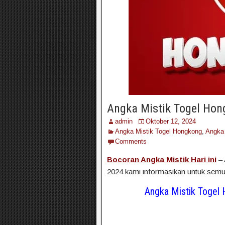
Angka Mistik Togel Hon
admin
Oktober 12, 2024
Angka Mistik Togel Hongkong
,
Angka 
Comments
Bocoran Angka Mistik Hari ini
– 
2024 kami informasikan untuk semua
Angka Mistik Togel