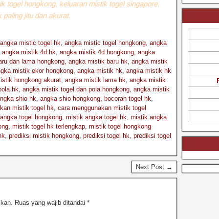
tik togel hongkong, keluaran mistik togel singapore,
 paling jitu dan akurat.
angka mistic togel hk
,
angka mistic togel hongkong
,
angka
,
angka mistik 4d hk
,
angka mistik 4d hongkong
,
angka
aru dan lama hongkong
,
angka mistik baru hk
,
angka mistik
gka mistik ekor hongkong
,
angka mistik hk
,
angka mistik hk
istik hongkong akurat
,
angka mistik lama hk
,
angka mistik
pola hk
,
angka mistik togel dan pola hongkong
,
angka mistik
ngka shio hk
,
angka shio hongkong
,
bocoran togel hk
,
an mistik togel hk
,
cara menggunakan mistik togel
 angka togel hongkong
,
mistik angka togel hk
,
mistik angka
ong
,
mistik togel hk terlengkap
,
mistik togel hongkong
hk
,
prediksi mistik hongkong
,
prediksi togel hk
,
prediksi togel
Next Post →
ikan.
Ruas yang wajib ditandai
*