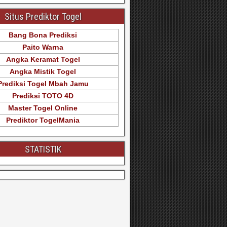
Situs Prediktor Togel
Bang Bona Prediksi
Paito Warna
Angka Keramat Togel
Angka Mistik Togel
Prediksi Togel Mbah Jamu
Prediksi TOTO 4D
Master Togel Online
Prediktor TogelMania
STATISTIK