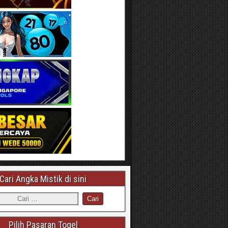
Cari Angka Mistik di sini
Pilih Pasaran Togel