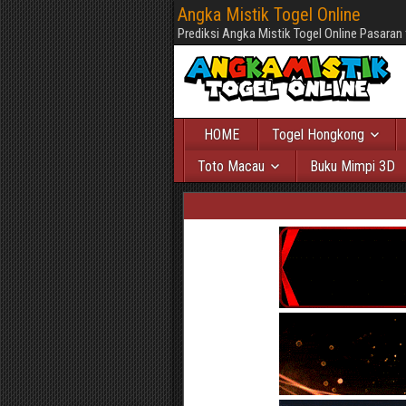
Angka Mistik Togel Online
Prediksi Angka Mistik Togel Online Pasaran 
HOME
Togel Hongkong
Toto Macau
Buku Mimpi 3D