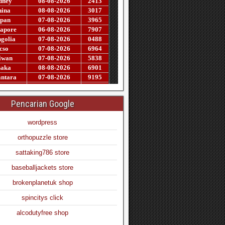
Pencarian Google
wordpress
orthopuzzle store
sattaking786 store
baseballjackets store
brokenplanetuk shop
spincitys click
alcodutyfree shop