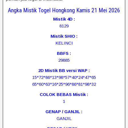
Angka Mistik Togel Hongkong Kamis 21 Mei 2026
Mistik 4D :
8129
Mistik SHIO :
KELINCI
BBFS :
29885
2D Mistik BB versi WAP :
15*72*86*13*98*57*40*24*47*65
65*60*63*16*25*96*86*81*98*32
COLOK BEBAS Mistik :
1
GENAP / GANJIL :
GANJIL