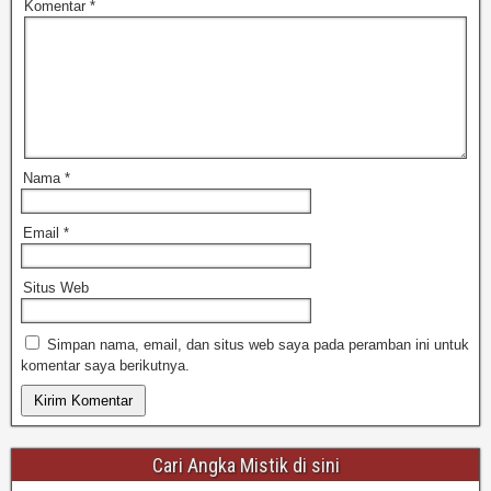
Komentar
*
Nama
*
Email
*
Situs Web
Simpan nama, email, dan situs web saya pada peramban ini untuk
komentar saya berikutnya.
Cari Angka Mistik di sini