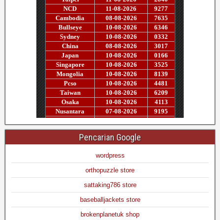
Pencarian Google
wordpress
orthopuzzle store
sattaking786 store
baseballjackets store
brokenplanetuk shop