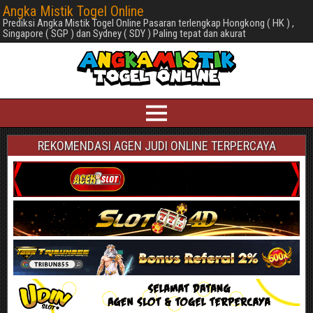
Angka Mistik Togel Online
Prediksi Angka Mistik Togel Online Pasaran terlengkap Hongkong ( HK ) ,
Singapore ( SGP ) dan Sydney ( SDY ) Paling tepat dan akurat
REKOMENDASI AGEN JUDI ONLINE TERPERCAYA