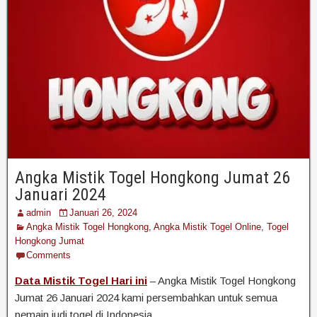
Angka Mistik Togel Hongkong Jumat 26
Januari 2024
admin
Januari 26, 2024
Angka Mistik Togel Hongkong
,
Angka Mistik Togel Online
,
Togel
Hongkong Jumat
Comments
Data Mistik Togel Hari ini
– Angka Mistik Togel Hongkong
Jumat 26 Januari 2024 kami persembahkan untuk semua
pemain judi togel di Indonesia.