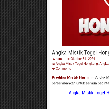
Angka Mistik Togel Ho
admin
Oktober 31, 2024
Angka Mistik Togel Hongkong
,
Angka 
Comments
Prediksi Mistik Hari ini
– Angka M
persembahkan untuk semua pecinta j
Angka Mistik Togel