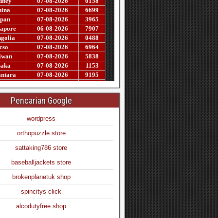
Pencarian Google
wordpress
orthopuzzle store
sattaking786 store
baseballjackets store
brokenplanetuk shop
spincitys click
alcodutyfree shop