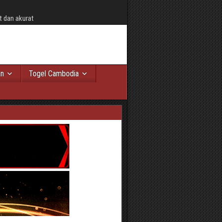
t dan akurat
an
Togel Cambodia