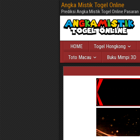
Angka Mistik Togel Online
Prediksi Angka Mistik Togel Online Pasaran 
HOME
Togel Hongkong
Toto Macau
Buku Mimpi 3D