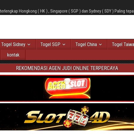
terlengkap Hongkong ( HK ) , Singapore ( SGP ) dan Sydney ( SDY ) Paling tepa
Togel Sidney
Togel SGP
Togel China
Togel Taiw
kontak
REKOMENDASI AGEN JUDI ONLINE TERPERCAYA