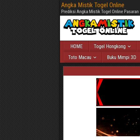
Angka Mistik Togel Online
Prediksi Angka Mistik Togel Online Pasaran 
HOME
Togel Hongkong
Toto Macau
Buku Mimpi 3D