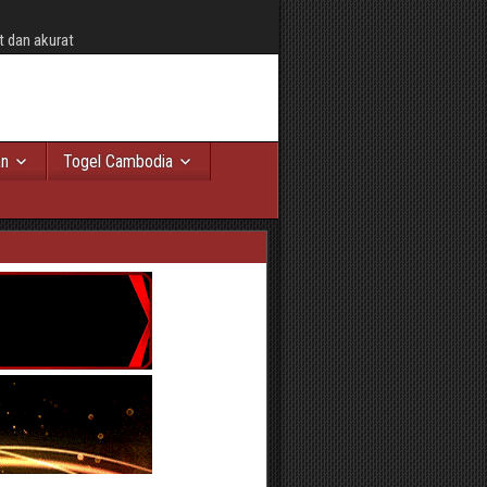
t dan akurat
an
Togel Cambodia