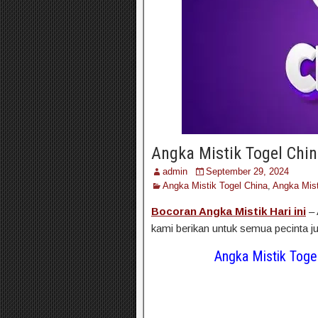
Angka Mistik Togel Chi
admin
September 29, 2024
Angka Mistik Togel China
,
Angka Mist
Bocoran Angka Mistik Hari ini
– 
kami berikan untuk semua pecinta jud
Angka Mistik Toge