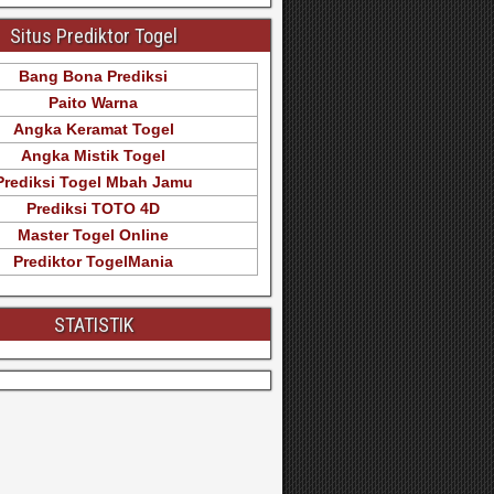
Situs Prediktor Togel
Bang Bona Prediksi
Paito Warna
Angka Keramat Togel
Angka Mistik Togel
Prediksi Togel Mbah Jamu
Prediksi TOTO 4D
Master Togel Online
Prediktor TogelMania
STATISTIK