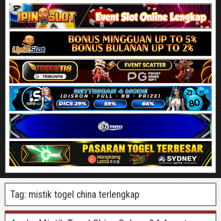
Tag:
mistik togel china terlengkap