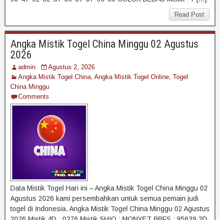
Read Post
Angka Mistik Togel China Minggu 02 Agustus
2026
admin
Agustus 2, 2026
Angka Mistik Togel China
,
Angka Mistik Togel Online
,
Togel
China Minggu
Comments
Data Mistik Togel Hari ini – Angka Mistik Togel China Minggu 02
Agustus 2026 kami persembahkan untuk semua pemain judi
togel di Indonesia. Angka Mistik Togel China Minggu 02 Agustus
2026 Mistik 4D : 0276 Mistik SHIO : MONYET BBFS : 95639 2D