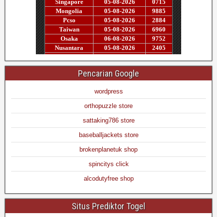
Pencarian Google
wordpress
orthopuzzle store
sattaking786 store
baseballjackets store
brokenplanetuk shop
spincitys click
alcodutyfree shop
Situs Prediktor Togel