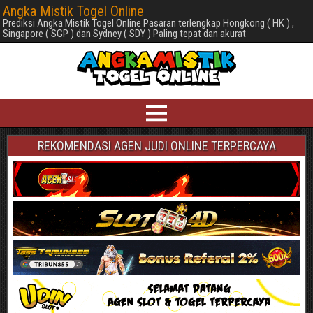
Angka Mistik Togel Online
Prediksi Angka Mistik Togel Online Pasaran terlengkap Hongkong ( HK ) ,
Singapore ( SGP ) dan Sydney ( SDY ) Paling tepat dan akurat
REKOMENDASI AGEN JUDI ONLINE TERPERCAYA