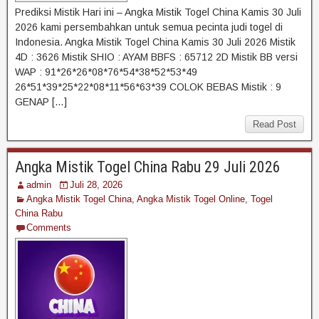
Prediksi Mistik Hari ini – Angka Mistik Togel China Kamis 30 Juli
2026 kami persembahkan untuk semua pecinta judi togel di
Indonesia. Angka Mistik Togel China Kamis 30 Juli 2026 Mistik
4D : 3626 Mistik SHIO : AYAM BBFS : 65712 2D Mistik BB versi
WAP : 91*26*26*08*76*54*38*52*53*49
26*51*39*25*22*08*11*56*63*39 COLOK BEBAS Mistik : 9
GENAP […]
Read Post
Angka Mistik Togel China Rabu 29 Juli 2026
admin
Juli 28, 2026
Angka Mistik Togel China
,
Angka Mistik Togel Online
,
Togel
China Rabu
Comments