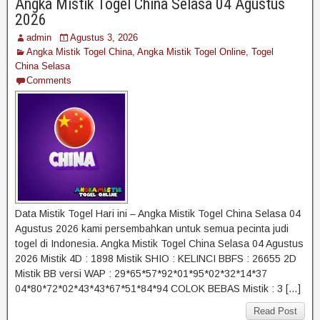
Angka Mistik Togel China Selasa 04 Agustus
2026
admin
Agustus 3, 2026
Angka Mistik Togel China
,
Angka Mistik Togel Online
,
Togel
China Selasa
Comments
Data Mistik Togel Hari ini – Angka Mistik Togel China Selasa 04
Agustus 2026 kami persembahkan untuk semua pecinta judi
togel di Indonesia. Angka Mistik Togel China Selasa 04 Agustus
2026 Mistik 4D : 1898 Mistik SHIO : KELINCI BBFS : 26655 2D
Mistik BB versi WAP : 29*65*57*92*01*95*02*32*14*37
04*80*72*02*43*43*67*51*84*94 COLOK BEBAS Mistik : 3 […]
Read Post