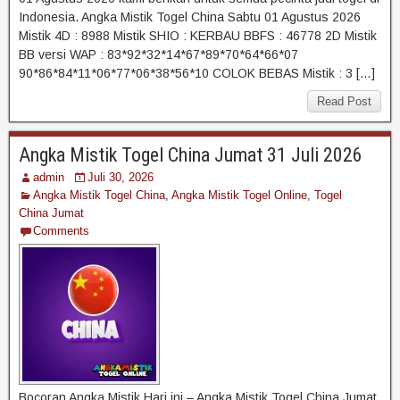
Indonesia. Angka Mistik Togel China Sabtu 01 Agustus 2026
Mistik 4D : 8988 Mistik SHIO : KERBAU BBFS : 46778 2D Mistik
BB versi WAP : 83*92*32*14*67*89*70*64*66*07
90*86*84*11*06*77*06*38*56*10 COLOK BEBAS Mistik : 3 […]
Read Post
Angka Mistik Togel China Jumat 31 Juli 2026
admin
Juli 30, 2026
Angka Mistik Togel China
,
Angka Mistik Togel Online
,
Togel
China Jumat
Comments
Bocoran Angka Mistik Hari ini – Angka Mistik Togel China Jumat