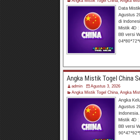
Angka Mistik Togel China
,
Angka Mist
Data Misti
Agustus 20
di Indones
Mistik 4D 
BB versi 
04*80*72*
Angka Mistik Togel China 
admin
Agustus 3, 2026
Angka Mistik Togel China
,
Angka Mist
Angka Kelu
Agustus 20
Indonesia.
Mistik 4D 
BB versi 
90*47*92*