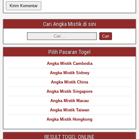
Cari Angka Mistik di sini
Pilih Pasaran Togel
Angka Mistik Cambodia
Angka Mistik Sidney
Angka Mistik China
Angka Mistik Singapore
Angka Mistik Macau
Angka Mistik Taiwan
Angka Mistik Hongkong
RESULT TOGEL ONLINE