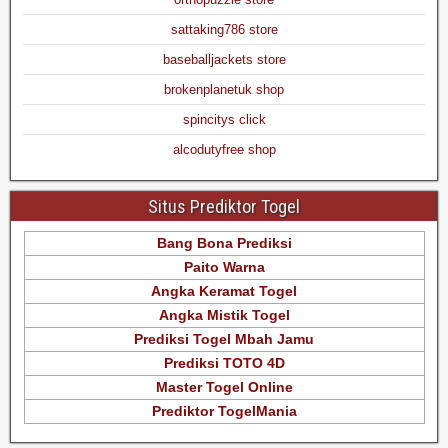
sattaking786 store
baseballjackets store
brokenplanetuk shop
spincitys click
alcodutyfree shop
Situs Prediktor Togel
Bang Bona Prediksi
Paito Warna
Angka Keramat Togel
Angka Mistik Togel
Prediksi Togel Mbah Jamu
Prediksi TOTO 4D
Master Togel Online
Prediktor TogelMania