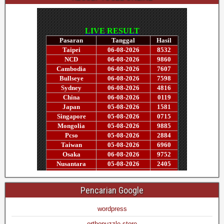
Pencarian Google
wordpress
orthopuzzle store