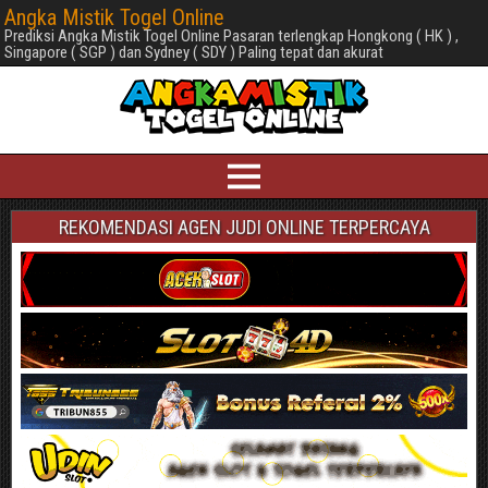
Angka Mistik Togel Online
Prediksi Angka Mistik Togel Online Pasaran terlengkap Hongkong ( HK ) ,
Singapore ( SGP ) dan Sydney ( SDY ) Paling tepat dan akurat
REKOMENDASI AGEN JUDI ONLINE TERPERCAYA