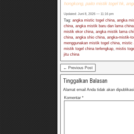
hongkong, paito mistik togel hk, ang
Updated: Juni 8, 2026 — 11:16 pm
Tag:
angka mistic togel china
,
angka mis
china
,
angka mistik baru dan lama china
mistik ekor china
,
angka mistik lama ch
china
,
angka shio china
,
angka-mistik-to
menggunakan mistik togel china
,
mistic
mistik togel china terlengkap
,
mistis tog
jitu china
← Previous Post
Tinggalkan Balasan
Alamat email Anda tidak akan dipublikas
Komentar
*