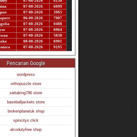
Pencarian Google
wordpress
orthopuzzle store
sattaking786 store
baseballjackets store
brokenplanetuk shop
spincitys click
alcodutyfree shop