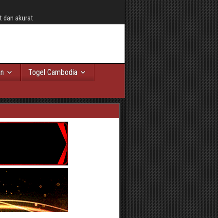
t dan akurat
an
Togel Cambodia