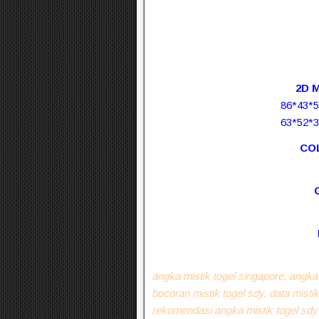
2D M
86*43*
63*52*
COL
angka mistik togel singapore, angka 
bocoran mistik togel sdy, data misti
rekomendasi angka mistik togel sdy h