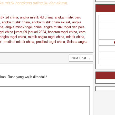
ka mistik hongkong paling jitu dan akurat.
tik 2d china
,
angka mistik 4d china
,
angka mistik baru
,
angka mistik china
,
angka mistik china akurat
,
angka
ina
,
angka mistik togel china
,
angka mistik togel dan pola
gel-china-jumat-09-januari-2024
,
bocoran togel china
,
cara
 angka togel china
,
mistik angka togel china
,
mistik china
,
el
,
prediksi mistik china
,
prediksi togel china
,
Selasa angka
Next Post →
ikan.
Ruas yang wajib ditandai
*