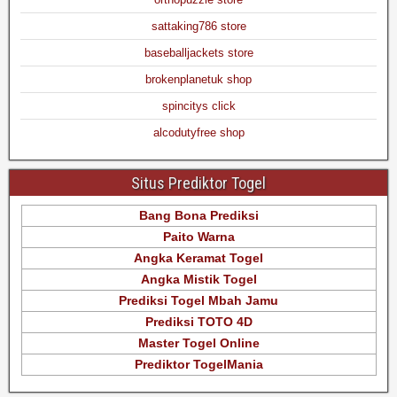
sattaking786 store
baseballjackets store
brokenplanetuk shop
spincitys click
alcodutyfree shop
Situs Prediktor Togel
Bang Bona Prediksi
Paito Warna
Angka Keramat Togel
Angka Mistik Togel
Prediksi Togel Mbah Jamu
Prediksi TOTO 4D
Master Togel Online
Prediktor TogelMania