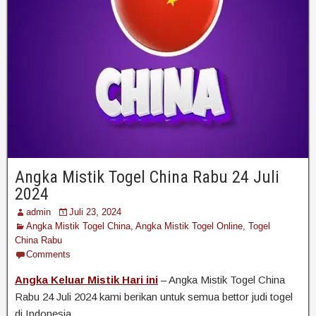
Angka Mistik Togel China Rabu 24 Juli
2024
admin
Juli 23, 2024
Angka Mistik Togel China
,
Angka Mistik Togel Online
,
Togel
China Rabu
Comments
Angka Keluar Mistik Hari ini
– Angka Mistik Togel China
Rabu 24 Juli 2024 kami berikan untuk semua bettor judi togel
di Indonesia.