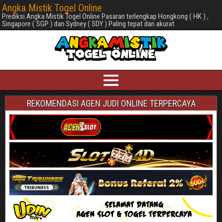
Angka Mistik Togel Online
Prediksi Angka Mistik Togel Online Pasaran terlengkap Hongkong ( HK ) ,
Singapore ( SGP ) dan Sydney ( SDY ) Paling tepat dan akurat
REKOMENDASI AGEN JUDI ONLINE TERPERCAYA