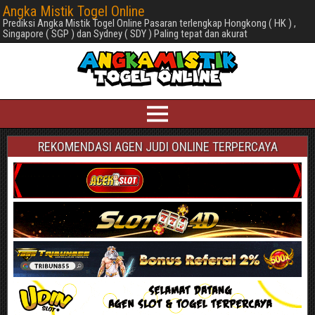
Angka Mistik Togel Online
Prediksi Angka Mistik Togel Online Pasaran terlengkap Hongkong ( HK ) ,
Singapore ( SGP ) dan Sydney ( SDY ) Paling tepat dan akurat
REKOMENDASI AGEN JUDI ONLINE TERPERCAYA