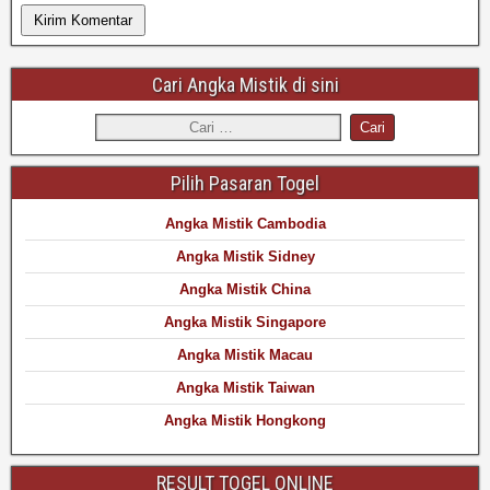
Cari Angka Mistik di sini
Pilih Pasaran Togel
Angka Mistik Cambodia
Angka Mistik Sidney
Angka Mistik China
Angka Mistik Singapore
Angka Mistik Macau
Angka Mistik Taiwan
Angka Mistik Hongkong
RESULT TOGEL ONLINE