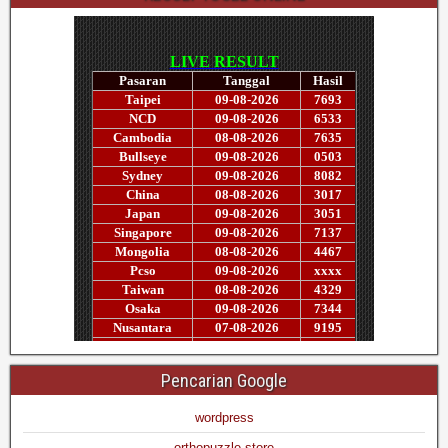
Pencarian Google
wordpress
orthopuzzle store