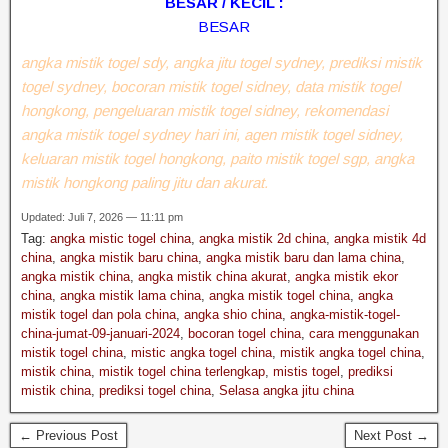
BESAR / KECIL :
BESAR
angka mistik togel sdy, angka jitu togel sydney, prediksi mistik
togel sydney, bocoran mistik togel sidney, data mistik togel
hongkong, pengeluaran mistik togel sidney, rekomendasi
angka mistik togel sydney hari ini, agen mistik togel sidney,
keluaran mistik togel hongkong, paito mistik togel sgp, angka
mistik hongkong paling jitu dan akurat.
Updated: Juli 7, 2026 — 11:11 pm
Tag:
angka mistic togel china
,
angka mistik 2d china
,
angka mistik 4d
china
,
angka mistik baru china
,
angka mistik baru dan lama china
,
angka mistik china
,
angka mistik china akurat
,
angka mistik ekor
china
,
angka mistik lama china
,
angka mistik togel china
,
angka
mistik togel dan pola china
,
angka shio china
,
angka-mistik-togel-
china-jumat-09-januari-2024
,
bocoran togel china
,
cara menggunakan
mistik togel china
,
mistic angka togel china
,
mistik angka togel china
,
mistik china
,
mistik togel china terlengkap
,
mistis togel
,
prediksi
mistik china
,
prediksi togel china
,
Selasa angka jitu china
← Previous Post
Next Post →