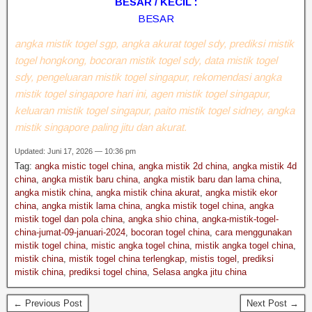
BESAR / KECIL :
BESAR
angka mistik togel sgp, angka akurat togel sdy, prediksi mistik
togel hongkong, bocoran mistik togel sdy, data mistik togel
sdy, pengeluaran mistik togel singapur, rekomendasi angka
mistik togel singapore hari ini, agen mistik togel singapur,
keluaran mistik togel singapur, paito mistik togel sidney, angka
mistik singapore paling jitu dan akurat.
Updated: Juni 17, 2026 — 10:36 pm
Tag:
angka mistic togel china
,
angka mistik 2d china
,
angka mistik 4d
china
,
angka mistik baru china
,
angka mistik baru dan lama china
,
angka mistik china
,
angka mistik china akurat
,
angka mistik ekor
china
,
angka mistik lama china
,
angka mistik togel china
,
angka
mistik togel dan pola china
,
angka shio china
,
angka-mistik-togel-
china-jumat-09-januari-2024
,
bocoran togel china
,
cara menggunakan
mistik togel china
,
mistic angka togel china
,
mistik angka togel china
,
mistik china
,
mistik togel china terlengkap
,
mistis togel
,
prediksi
mistik china
,
prediksi togel china
,
Selasa angka jitu china
← Previous Post
Next Post →