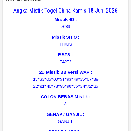
Angka Mistik Togel China Kamis 18 Juni 2026
Mistik 4D :
7683
Mistik SHIO :
TIKUS
BBFS :
74272
2D Mistik BB versi WAP :
13*33*05*03*51*93*49*35*67*89
22*81*46*78*98*98*35*34*72*25
COLOK BEBAS Mistik :
3
GENAP / GANJIL :
GANJIL