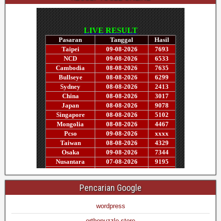
Pencarian Google
wordpress
orthopuzzle store