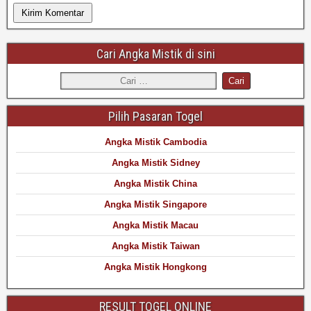
Cari Angka Mistik di sini
Pilih Pasaran Togel
Angka Mistik Cambodia
Angka Mistik Sidney
Angka Mistik China
Angka Mistik Singapore
Angka Mistik Macau
Angka Mistik Taiwan
Angka Mistik Hongkong
RESULT TOGEL ONLINE