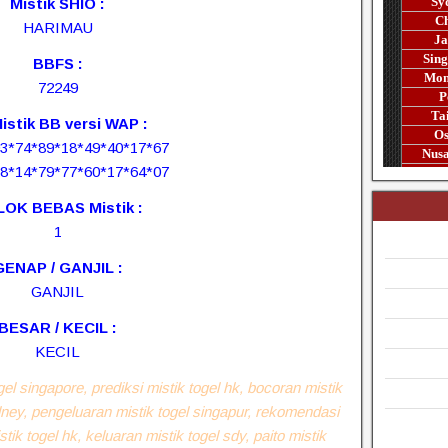
Mistik SHIO :
HARIMAU
BBFS :
72249
istik BB versi WAP :
93*74*89*18*49*40*17*67
18*14*79*77*60*17*64*07
OK BEBAS Mistik :
1
GENAP / GANJIL :
GANJIL
BESAR / KECIL :
KECIL
gel singapore, prediksi mistik togel hk, bocoran mistik
idney, pengeluaran mistik togel singapur, rekomendasi
stik togel hk, keluaran mistik togel sdy, paito mistik