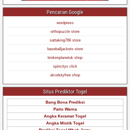
Pencarian Google
wordpress
orthopuzzle store
sattaking786 store
baseballjackets store
brokenplanetuk shop
spincitys click
alcodutyfree shop
Situs Prediktor Togel
Bang Bona Prediksi
Paito Warna
Angka Keramat Togel
Angka Mistik Togel