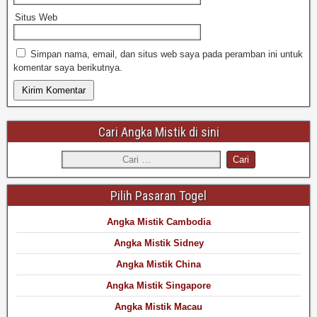
Situs Web
Simpan nama, email, dan situs web saya pada peramban ini untuk
komentar saya berikutnya.
Cari Angka Mistik di sini
Pilih Pasaran Togel
Angka Mistik Cambodia
Angka Mistik Sidney
Angka Mistik China
Angka Mistik Singapore
Angka Mistik Macau