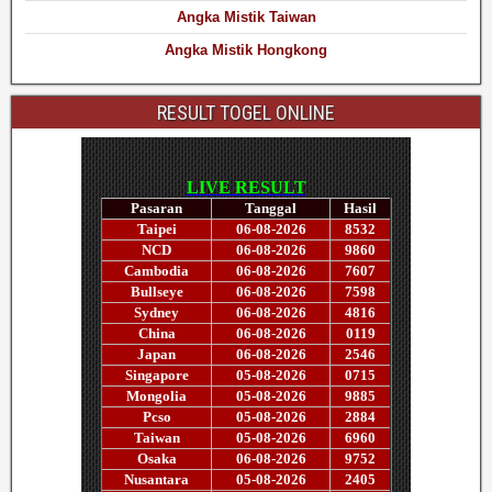
Angka Mistik Taiwan
Angka Mistik Hongkong
RESULT TOGEL ONLINE