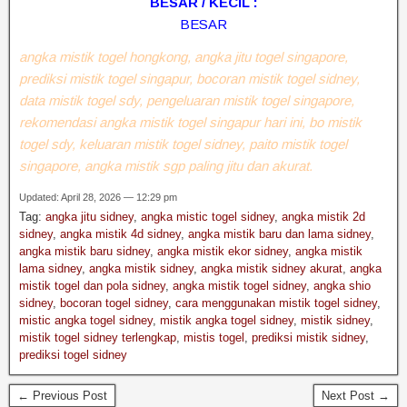
BESAR / KECIL :
BESAR
angka mistik togel hongkong, angka jitu togel singapore,
prediksi mistik togel singapur, bocoran mistik togel sidney,
data mistik togel sdy, pengeluaran mistik togel singapore,
rekomendasi angka mistik togel singapur hari ini, bo mistik
togel sdy, keluaran mistik togel sidney, paito mistik togel
singapore, angka mistik sgp paling jitu dan akurat.
Updated: April 28, 2026 — 12:29 pm
Tag:
angka jitu sidney
,
angka mistic togel sidney
,
angka mistik 2d
sidney
,
angka mistik 4d sidney
,
angka mistik baru dan lama sidney
,
angka mistik baru sidney
,
angka mistik ekor sidney
,
angka mistik
lama sidney
,
angka mistik sidney
,
angka mistik sidney akurat
,
angka
mistik togel dan pola sidney
,
angka mistik togel sidney
,
angka shio
sidney
,
bocoran togel sidney
,
cara menggunakan mistik togel sidney
,
mistic angka togel sidney
,
mistik angka togel sidney
,
mistik sidney
,
mistik togel sidney terlengkap
,
mistis togel
,
prediksi mistik sidney
,
prediksi togel sidney
← Previous Post
Next Post →