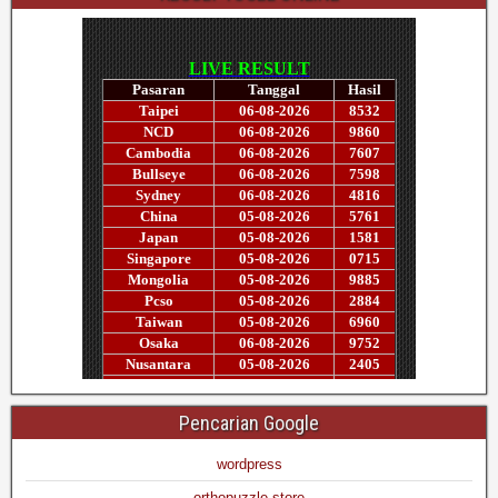
Pencarian Google
wordpress
orthopuzzle store