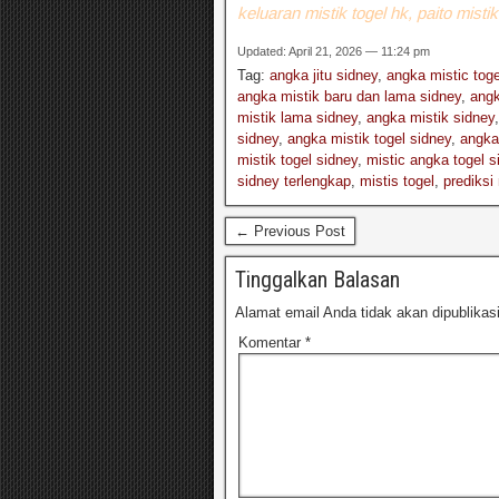
keluaran mistik togel hk, paito mistik
Updated: April 21, 2026 — 11:24 pm
Tag:
angka jitu sidney
,
angka mistic toge
angka mistik baru dan lama sidney
,
angk
mistik lama sidney
,
angka mistik sidney
sidney
,
angka mistik togel sidney
,
angka
mistik togel sidney
,
mistic angka togel s
sidney terlengkap
,
mistis togel
,
prediksi
← Previous Post
Tinggalkan Balasan
Alamat email Anda tidak akan dipublikas
Komentar
*