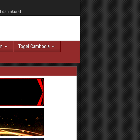
t dan akurat
an
Togel Cambodia