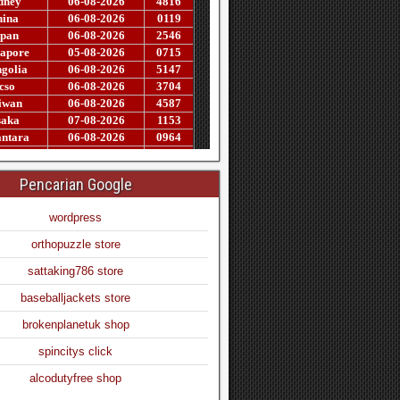
Pencarian Google
wordpress
orthopuzzle store
sattaking786 store
baseballjackets store
brokenplanetuk shop
spincitys click
alcodutyfree shop