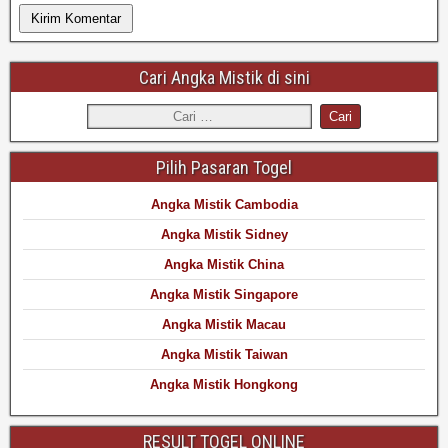
Cari Angka Mistik di sini
Pilih Pasaran Togel
Angka Mistik Cambodia
Angka Mistik Sidney
Angka Mistik China
Angka Mistik Singapore
Angka Mistik Macau
Angka Mistik Taiwan
Angka Mistik Hongkong
RESULT TOGEL ONLINE