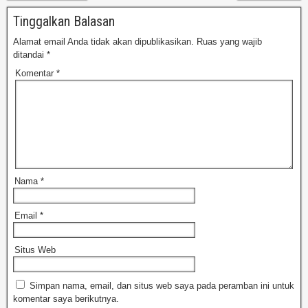
Tinggalkan Balasan
Alamat email Anda tidak akan dipublikasikan.
Ruas yang wajib
ditandai
*
Komentar
*
Nama
*
Email
*
Situs Web
Simpan nama, email, dan situs web saya pada peramban ini untuk
komentar saya berikutnya.