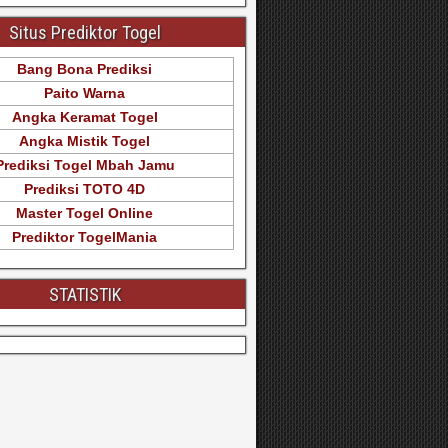
Situs Prediktor Togel
Bang Bona Prediksi
Paito Warna
Angka Keramat Togel
Angka Mistik Togel
Prediksi Togel Mbah Jamu
Prediksi TOTO 4D
Master Togel Online
Prediktor TogelMania
STATISTIK