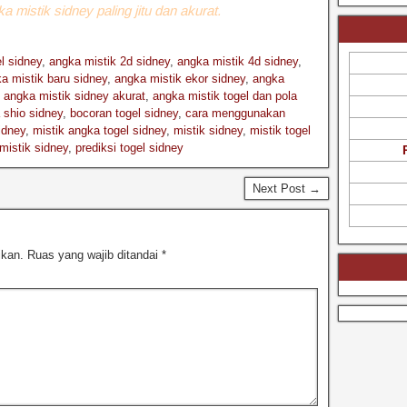
a mistik sidney paling jitu dan akurat.
l sidney
,
angka mistik 2d sidney
,
angka mistik 4d sidney
,
a mistik baru sidney
,
angka mistik ekor sidney
,
angka
,
angka mistik sidney akurat
,
angka mistik togel dan pola
 shio sidney
,
bocoran togel sidney
,
cara menggunakan
idney
,
mistik angka togel sidney
,
mistik sidney
,
mistik togel
 mistik sidney
,
prediksi togel sidney
Next Post →
ikan.
Ruas yang wajib ditandai
*