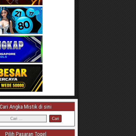
Cari Angka Mistik di sini
Pilih Pasaran Togel