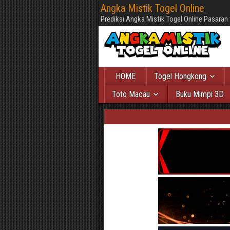
Angka Mistik Togel Online
Prediksi Angka Mistik Togel Online Pasaran 
HOME
Togel Hongkong
Toto Macau
Buku Mimpi 3D