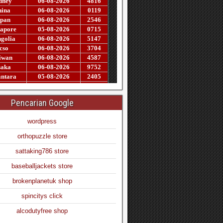
Pencarian Google
wordpress
orthopuzzle store
sattaking786 store
baseballjackets store
brokenplanetuk shop
spincitys click
alcodutyfree shop