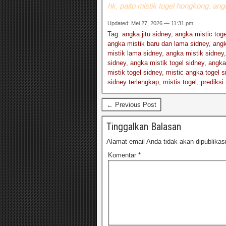
hk, paito mistik togel hongkong, angk
Updated: Mei 27, 2026 — 11:31 pm
Tag:
angka jitu sidney
,
angka mistic toge
angka mistik baru dan lama sidney
,
angk
mistik lama sidney
,
angka mistik sidney
sidney
,
angka mistik togel sidney
,
angka
mistik togel sidney
,
mistic angka togel s
sidney terlengkap
,
mistis togel
,
prediksi
← Previous Post
Tinggalkan Balasan
Alamat email Anda tidak akan dipublikas
Komentar
*