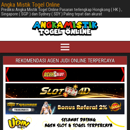
Angka Mistik Togel Online
Prediksi Angka Mistik Togel Online Pasaran terlengkap Hongkong ( HK ) ,
Singapore ( SGP ) dan Sydney ( SDY ) Paling tepat dan akurat
REKOMENDASI AGEN JUDI ONLINE TERPERCAYA