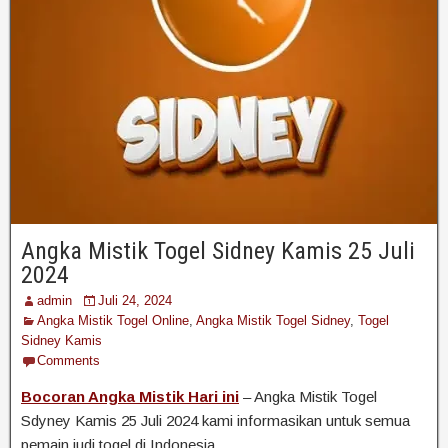
Angka Mistik Togel Sidney Kamis 25 Juli
2024
admin
Juli 24, 2024
Angka Mistik Togel Online
,
Angka Mistik Togel Sidney
,
Togel
Sidney Kamis
Comments
Bocoran Angka Mistik Hari ini
– Angka Mistik Togel
Sdyney Kamis 25 Juli 2024 kami informasikan untuk semua
pemain judi togel di Indonesia.