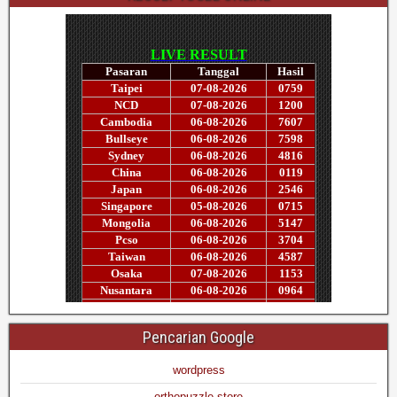
Pencarian Google
wordpress
orthopuzzle store