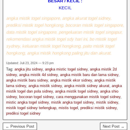
BESAR / KECIL :
KECIL
angka mistik togel singapore, angka akurat togel sidney,
prediksi mistik togel hongkong, bocoran mistik togel singapore,
data mistik togel singapore, pengeluaran mistik togel singapur,
rekomendasi angka mistik togel sdy hari ini, bo mistik togel
sydney, keluaran mistik togel hongkong, paito mistik togel
hongkong, angka mistik hongkong paling jitu dan akurat.
Updated: Juli 23, 2024 — 9:23 pm
Tag:
angka jitu sidney
,
angka mistic togel sidney
,
angka mistik 2d
sidney
,
angka mistik 4d sidney
,
angka mistik baru dan lama sidney
,
angka mistik baru sidney
,
angka mistik ekor sidney
,
angka mistik
lama sidney
,
angka mistik sidney
,
angka mistik sidney akurat
,
angka
mistik togel dan pola sidney
,
angka mistik togel sidney
,
angka shio
sidney
,
bocoran togel sidney
,
cara menggunakan mistik togel sidney
,
mistic angka togel sidney
,
mistik angka togel sidney
,
mistik sidney
,
mistik togel sidney terlengkap
,
mistis togel
,
prediksi mistik sidney
,
prediksi togel sidney
← Previous Post
Next Post →