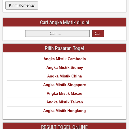
Cari Angka Mistik di sini
Pilih Pasaran Togel
Angka Mistik Cambodia
Angka Mistik Sidney
Angka Mistik China
Angka Mistik Singapore
Angka Mistik Macau
Angka Mistik Taiwan
Angka Mistik Hongkong
RESULT TOGEL ONLINE