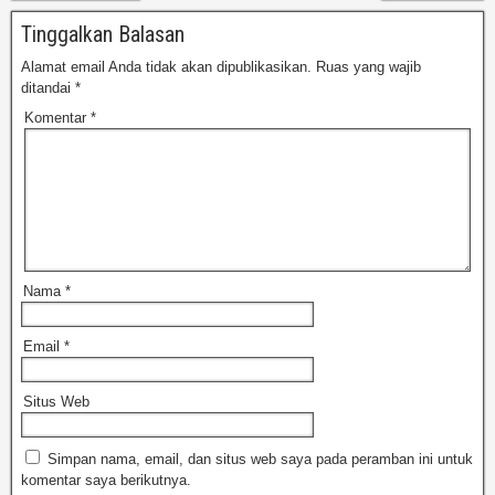
Tinggalkan Balasan
Alamat email Anda tidak akan dipublikasikan.
Ruas yang wajib
ditandai
*
Komentar
*
Nama
*
Email
*
Situs Web
Simpan nama, email, dan situs web saya pada peramban ini untuk
komentar saya berikutnya.