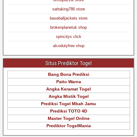
sattaking786 store
baseballjackets store
brokenplanetuk shop
spincitys click
alcodutyfree shop
Situs Prediktor Togel
Bang Bona Prediksi
Paito Warna
Angka Keramat Togel
Angka Mistik Togel
Prediksi Togel Mbah Jamu
Prediksi TOTO 4D
Master Togel Online
Prediktor TogelMania