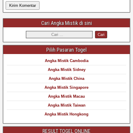
Cari Angka Mistik di sini
Pilih Pasaran Togel
Angka Mistik Cambodia
Angka Mistik Sidney
Angka Mistik China
Angka Mistik Singapore
Angka Mistik Macau
Angka Mistik Taiwan
Angka Mistik Hongkong
RESULT TOGEL ONLINE