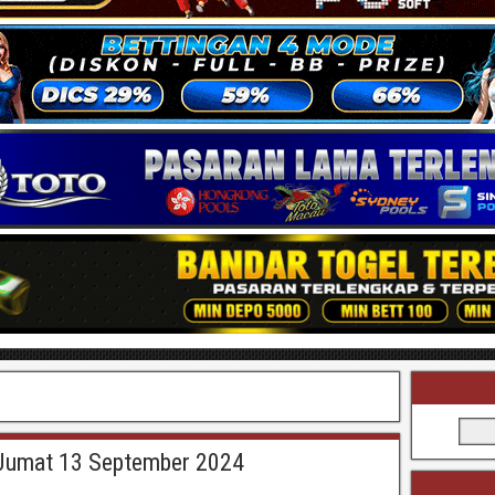
 Jumat 13 September 2024