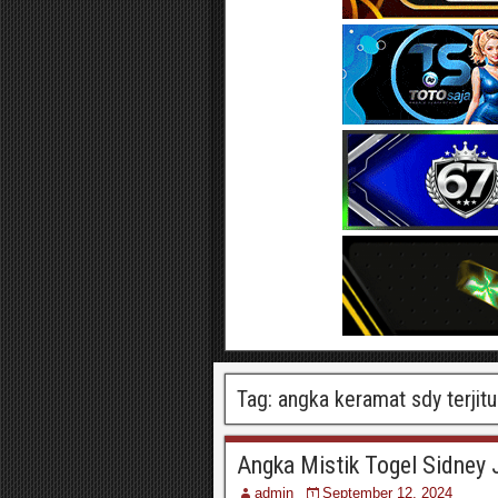
Tag:
angka keramat sdy terjitu
Angka Mistik Togel Sidney
admin
September 12, 2024