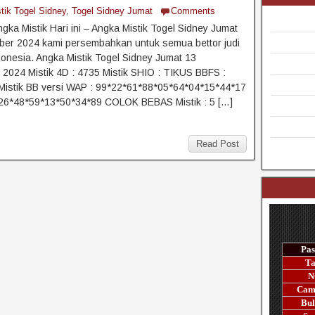
tik Togel Sidney
,
Togel Sidney Jumat
Comments
gka Mistik Hari ini – Angka Mistik Togel Sidney Jumat
ber 2024 kami persembahkan untuk semua bettor judi
ndonesia. Angka Mistik Togel Sidney Jumat 13
2024 Mistik 4D : 4735 Mistik SHIO : TIKUS BBFS :
Mistik BB versi WAP : 99*22*61*88*05*64*04*15*44*17
26*48*59*13*50*34*89 COLOK BEBAS Mistik : 5 […]
Read Post