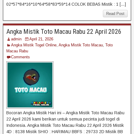
02*57*84*16*10*64*58*83*59*14 COLOK BEBAS Mistik : 1 […]
Read Post
Angka Mistik Toto Macau Rabu 22 April 2026
admin
April 21, 2026
Angka Mistik Togel Online
,
Angka Mistik Toto Macau
,
Toto
Macau Rabu
Comments
Bocoran Angka Mistik Hari ini – Angka Mistik Toto Macau Rabu
22 April 2026 kami berikan untuk semua pecinta judi togel di
Indonesia. Angka Mistik Toto Macau Rabu 22 April 2026 Mistik
4D : 8138 Mistik SHIO : HARIMAU BBFS : 29733 2D Mistik BB