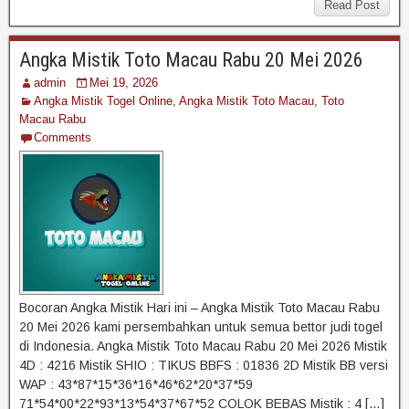
Read Post
Angka Mistik Toto Macau Rabu 20 Mei 2026
admin
Mei 19, 2026
Angka Mistik Togel Online
,
Angka Mistik Toto Macau
,
Toto
Macau Rabu
Comments
Bocoran Angka Mistik Hari ini – Angka Mistik Toto Macau Rabu
20 Mei 2026 kami persembahkan untuk semua bettor judi togel
di Indonesia. Angka Mistik Toto Macau Rabu 20 Mei 2026 Mistik
4D : 4216 Mistik SHIO : TIKUS BBFS : 01836 2D Mistik BB versi
WAP : 43*87*15*36*16*46*62*20*37*59
71*54*00*22*93*13*54*37*67*52 COLOK BEBAS Mistik : 4 […]