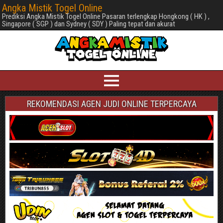
Angka Mistik Togel Online
Prediksi Angka Mistik Togel Online Pasaran terlengkap Hongkong ( HK ) ,
Singapore ( SGP ) dan Sydney ( SDY ) Paling tepat dan akurat
REKOMENDASI AGEN JUDI ONLINE TERPERCAYA