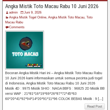
Angka Mistik Toto Macau Rabu 10 Juni 2026
admin
Juni 9, 2026
Angka Mistik Togel Online
,
Angka Mistik Toto Macau
,
Toto
Macau Rabu
Comments
Bocoran Angka Mistik Hari ini – Angka Mistik Toto Macau Rabu
10 Juni 2026 kami informasikan untuk semua pecinta judi togel
di Indonesia. Angka Mistik Toto Macau Rabu 10 Juni 2026
Mistik 4D : 9975 Mistik SHIO : NAGA BBFS : 96825 2D Mistik BB
versi WAP : 21*81*16*19*69*26*87*72*45*63
60*20*41*92*94*14*20*91*11*96 COLOK BEBAS Mistik : 9 […]
Read Post