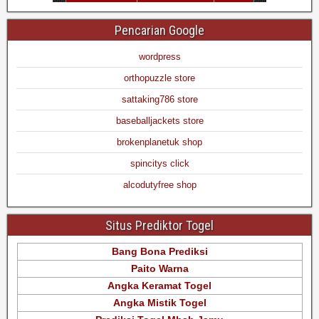
Pencarian Google
wordpress
orthopuzzle store
sattaking786 store
baseballjackets store
brokenplanetuk shop
spincitys click
alcodutyfree shop
Situs Prediktor Togel
Bang Bona Prediksi
Paito Warna
Angka Keramat Togel
Angka Mistik Togel