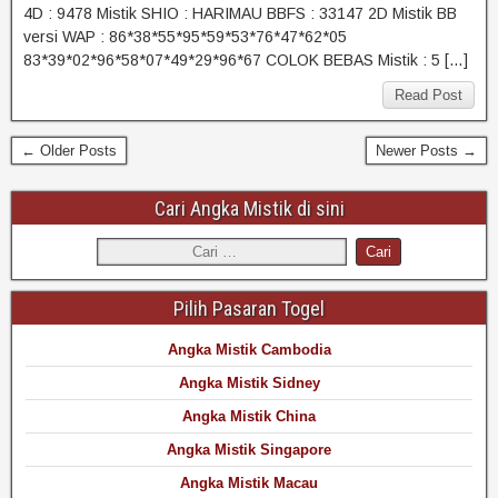
4D : 9478 Mistik SHIO : HARIMAU BBFS : 33147 2D Mistik BB
versi WAP : 86*38*55*95*59*53*76*47*62*05
83*39*02*96*58*07*49*29*96*67 COLOK BEBAS Mistik : 5 […]
Read Post
← Older Posts
Newer Posts →
Cari Angka Mistik di sini
Pilih Pasaran Togel
Angka Mistik Cambodia
Angka Mistik Sidney
Angka Mistik China
Angka Mistik Singapore
Angka Mistik Macau