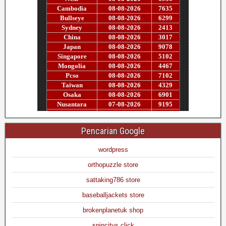
Pencarian Google
wordpress
orthopuzzle store
sattaking786 store
baseballjackets store
brokenplanetuk shop
spincitys click