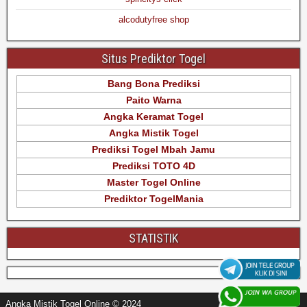
alcodutyfree shop
Situs Prediktor Togel
Bang Bona Prediksi
Paito Warna
Angka Keramat Togel
Angka Mistik Togel
Prediksi Togel Mbah Jamu
Prediksi TOTO 4D
Master Togel Online
Prediktor TogelMania
STATISTIK
Angka Mistik Togel Online © 2024