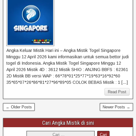
Angka Keluar Mistik Hari ini – Angka Mistik Togel Singapore
Minggu 12 April 2026 kami informasikan untuk semua bettor judi
togel di Indonesia. Angka Mistik Togel Singapore Minggu 12
April 2026 Mistik 4D : 3612 Mistik SHIO : ANJING BBFS : 62361
2D Mistik BB versi WAP : 66*78*01*25*77*19*63*16*92*60
35*65*07*26*86*81*27*96*89*05 COLOK BEBAS Mistik : 1 […]
Read Post
← Older Posts
Newer Posts →
Cari Angka Mistik di sini