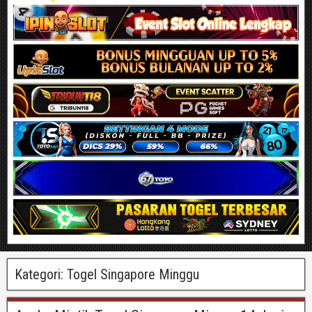
Kategori:
Togel Singapore Minggu