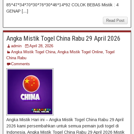
85*47*34*70*30*76*30*46*14*92 COLOK BEBAS Mistik : 4
GENAP […]
Read Post
Angka Mistik Togel China Rabu 29 April 2026
admin
April 28, 2026
Angka Mistik Togel China
,
Angka Mistik Togel Online
,
Togel
China Rabu
Comments
Angka Mistik Hari ini – Angka Mistik Togel China Rabu 29 April
2026 kami persembahkan untuk semua pemain judi togel di
Indonesia. Angka Mistik Togel China Rabu 29 April 2026 Mistik