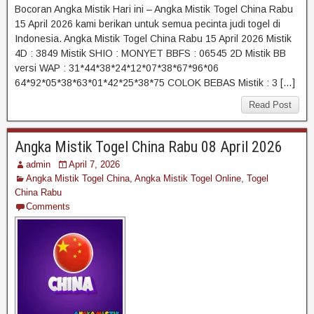
Bocoran Angka Mistik Hari ini – Angka Mistik Togel China Rabu
15 April 2026 kami berikan untuk semua pecinta judi togel di
Indonesia. Angka Mistik Togel China Rabu 15 April 2026 Mistik
4D : 3849 Mistik SHIO : MONYET BBFS : 06545 2D Mistik BB
versi WAP : 31*44*38*24*12*07*38*67*96*06
64*92*05*38*63*01*42*25*38*75 COLOK BEBAS Mistik : 3 […]
Read Post
Angka Mistik Togel China Rabu 08 April 2026
admin
April 7, 2026
Angka Mistik Togel China
,
Angka Mistik Togel Online
,
Togel
China Rabu
Comments