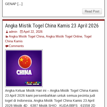
GENAP […]
Read Post
Angka Mistik Togel China Kamis 23 April 2026
admin
April 22, 2026
Angka Mistik Togel China
,
Angka Mistik Togel Online
,
Togel
China Kamis
Comments
Angka Keluar Mistik Hari ini – Angka Mistik Togel China Kamis
23 April 2026 kami persembahkan untuk semua pecinta judi
togel di Indonesia. Angka Mistik Togel China Kamis 23 April
2026 Mistik 4D : 6387 Mistik SHIO : KUDA BBFS : 61558 2D