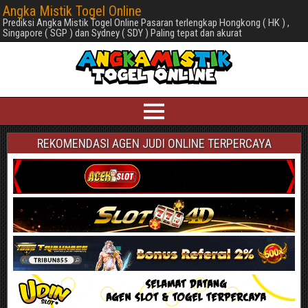
Angka Mistik Togel Online
Prediksi Angka Mistik Togel Online Pasaran terlengkap Hongkong ( HK ) ,
Singapore ( SGP ) dan Sydney ( SDY ) Paling tepat dan akurat
REKOMENDASI AGEN JUDI ONLINE TERPERCAYA