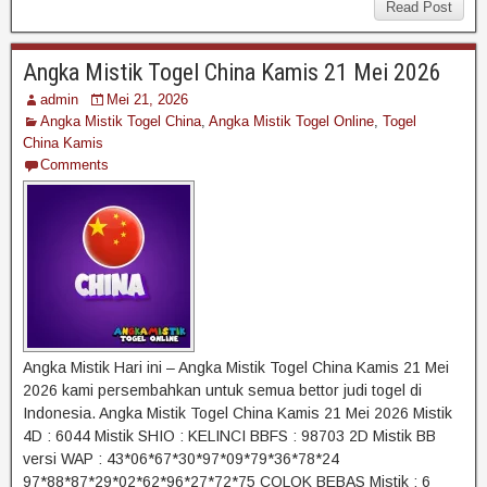
Read Post
Angka Mistik Togel China Kamis 21 Mei 2026
admin
Mei 21, 2026
Angka Mistik Togel China
,
Angka Mistik Togel Online
,
Togel
China Kamis
Comments
Angka Mistik Hari ini – Angka Mistik Togel China Kamis 21 Mei
2026 kami persembahkan untuk semua bettor judi togel di
Indonesia. Angka Mistik Togel China Kamis 21 Mei 2026 Mistik
4D : 6044 Mistik SHIO : KELINCI BBFS : 98703 2D Mistik BB
versi WAP : 43*06*67*30*97*09*79*36*78*24
97*88*87*29*02*62*96*27*72*75 COLOK BEBAS Mistik : 6