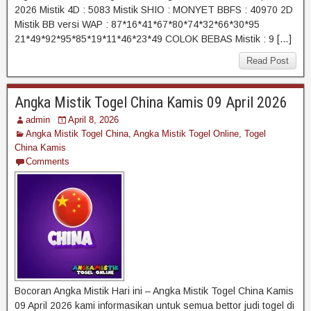
2026 Mistik 4D : 5083 Mistik SHIO : MONYET BBFS : 40970 2D
Mistik BB versi WAP : 87*16*41*67*80*74*32*66*30*95
21*49*92*95*85*19*11*46*23*49 COLOK BEBAS Mistik : 9 […]
Read Post
Angka Mistik Togel China Kamis 09 April 2026
admin
April 8, 2026
Angka Mistik Togel China
,
Angka Mistik Togel Online
,
Togel
China Kamis
Comments
Bocoran Angka Mistik Hari ini – Angka Mistik Togel China Kamis
09 April 2026 kami informasikan untuk semua bettor judi togel di