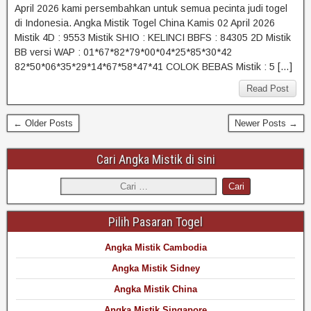
April 2026 kami persembahkan untuk semua pecinta judi togel
di Indonesia. Angka Mistik Togel China Kamis 02 April 2026
Mistik 4D : 9553 Mistik SHIO : KELINCI BBFS : 84305 2D Mistik
BB versi WAP : 01*67*82*79*00*04*25*85*30*42
82*50*06*35*29*14*67*58*47*41 COLOK BEBAS Mistik : 5 […]
Read Post
← Older Posts
Newer Posts →
Cari Angka Mistik di sini
Pilih Pasaran Togel
Angka Mistik Cambodia
Angka Mistik Sidney
Angka Mistik China
Angka Mistik Singapore