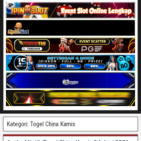
Kategori:
Togel China Kamis