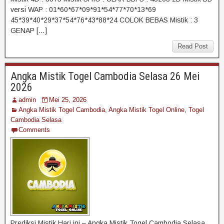
versi WAP : 01*60*67*09*91*54*77*70*13*69
45*39*40*29*37*54*76*43*88*24 COLOK BEBAS Mistik : 3
GENAP […]
Read Post
Angka Mistik Togel Cambodia Selasa 26 Mei
2026
admin
Mei 25, 2026
Angka Mistik Togel Cambodia
,
Angka Mistik Togel Online
,
Togel
Cambodia Selasa
Comments
Prediksi Mistik Hari ini – Angka Mistik Togel Cambodia Selasa