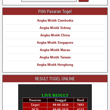
Pilih Pasaran Togel
Angka Mistik Cambodia
Angka Mistik Sidney
Angka Mistik China
Angka Mistik Singapore
Angka Mistik Macau
Angka Mistik Taiwan
Angka Mistik Hongkong
RESULT TOGEL ONLINE