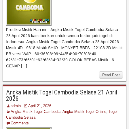
Prediksi Mistik Hari ini – Angka Mistik Togel Cambodia Selasa
28 April 2026 kami berikan untuk semua bettor judi togel di
Indonesia. Angka Mistik Togel Cambodia Selasa 28 April 2026
Mistik 4D : 9618 Mistik SHIO : MONYET BBFS : 22103 2D Mistik
BB versi WAP : 60*36*08*99*44*54*00*70*08*40
62*31*73*66*01*62*68*34*32*39 COLOK BEBAS Mistik : 6
GENAP […]
Read Post
Angka Mistik Togel Cambodia Selasa 21 April
2026
admin
April 21, 2026
Angka Mistik Togel Cambodia
,
Angka Mistik Togel Online
,
Togel
Cambodia Selasa
Comments